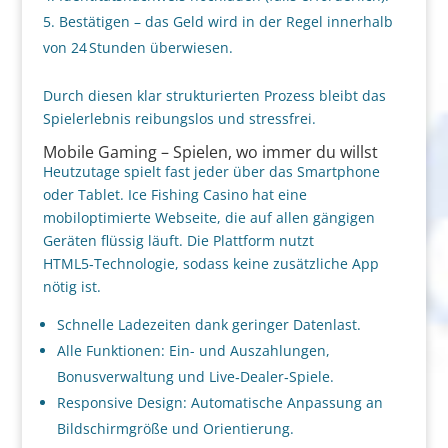
Bestätigen – das Geld wird in der Regel innerhalb
von 24 Stunden überwiesen.
Durch diesen klar strukturierten Prozess bleibt das
Spielerlebnis reibungslos und stressfrei.
Mobile Gaming – Spielen, wo immer du willst
Heutzutage spielt fast jeder über das Smartphone
oder Tablet. Ice Fishing Casino hat eine
mobiloptimierte Webseite, die auf allen gängigen
Geräten flüssig läuft. Die Plattform nutzt
HTML5‑Technologie, sodass keine zusätzliche App
nötig ist.
Schnelle Ladezeiten dank geringer Datenlast.
Alle Funktionen: Ein- und Auszahlungen,
Bonusverwaltung und Live‑Dealer‑Spiele.
Responsive Design: Automatische Anpassung an
Bildschirmgröße und Orientierung.