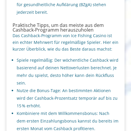
für gesundheitliche Aufklärung (BZgA) stehen
jederzeit bereit.
Praktische Tipps, um das meiste aus dem
Cashback‑Programm herauszuholen
Das Cashback‑Programm von Ice Fishing Casino ist
ein echter Mehrwert für regelmäßige Spieler. Hier ein
kurzer Überblick, wie du das Beste daraus machst:
Spiele regelmäßig: Der wöchentliche Cashback wird
basierend auf deinen Nettoverlusten berechnet. Je
mehr du spielst, desto höher kann dein Rückfluss
sein.
Nutze die Bonus‑Tage: An bestimmten Aktionen
wird der Cashback‑Prozentsatz temporär auf bis zu
15 % erhöht.
Kombiniere mit dem Willkommensbonus: Nach
dem ersten Einzahlungsbonus kannst du bereits im
ersten Monat vom Cashback profitieren.