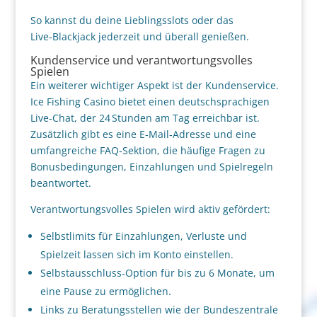
So kannst du deine Lieblingsslots oder das
Live‑Blackjack jederzeit und überall genießen.
Kundenservice und verantwortungsvolles
Spielen
Ein weiterer wichtiger Aspekt ist der Kundenservice.
Ice Fishing Casino bietet einen deutschsprachigen
Live‑Chat, der 24 Stunden am Tag erreichbar ist.
Zusätzlich gibt es eine E‑Mail‑Adresse und eine
umfangreiche FAQ‑Sektion, die häufige Fragen zu
Bonusbedingungen, Einzahlungen und Spielregeln
beantwortet.
Verantwortungsvolles Spielen wird aktiv gefördert:
Selbstlimits für Einzahlungen, Verluste und
Spielzeit lassen sich im Konto einstellen.
Selbstausschluss‑Option für bis zu 6 Monate, um
eine Pause zu ermöglichen.
Links zu Beratungsstellen wie der Bundeszentrale