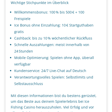
Wichtige Stichpunkte im Überblick
Willkommensbonus: 100 % bis 500 € + 100
Freispiele
Ice Bonus ohne Einzahlung: 10 € Startguthaben
gratis
Cashback: bis zu 10 % wöchentlicher Rückfluss
Schnelle Auszahlungen: meist innerhalb von
24 Stunden
Mobile Optimierung: Spielen ohne App, überall
verfügbar
Kundenservice: 24/7 Live‑Chat auf Deutsch
Verantwortungsvolles Spielen: Selbstlimits und
Selbstausschluss
Mit diesen Informationen bist du bestens gerüstet,
um das Beste aus deinem Spielerlebnis bei Ice
Fishing Casino herauszuholen. Viel Erfolg und vor