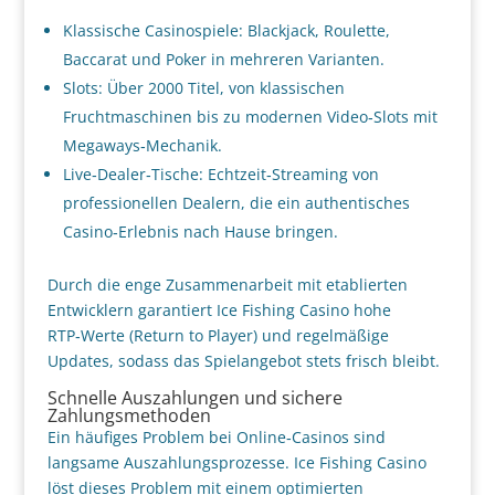
Klassische Casinospiele: Blackjack, Roulette,
Baccarat und Poker in mehreren Varianten.
Slots: Über 2000 Titel, von klassischen
Fruchtmaschinen bis zu modernen Video‑Slots mit
Megaways‑Mechanik.
Live‑Dealer‑Tische: Echtzeit‑Streaming von
professionellen Dealern, die ein authentisches
Casino‑Erlebnis nach Hause bringen.
Durch die enge Zusammenarbeit mit etablierten
Entwicklern garantiert Ice Fishing Casino hohe
RTP‑Werte (Return to Player) und regelmäßige
Updates, sodass das Spielangebot stets frisch bleibt.
Schnelle Auszahlungen und sichere
Zahlungsmethoden
Ein häufiges Problem bei Online‑Casinos sind
langsame Auszahlungsprozesse. Ice Fishing Casino
löst dieses Problem mit einem optimierten